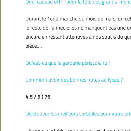
Quel cadeau offrir pour la fête des grands-mère
Durant le 1er dimanche du mois de mars, on célè
le reste de l’année elles ne manquent pas une 
encore en restant attentives à nos soucis du qu
pièce.…
Qu’est-ce que la garderie périscolaire ?
Comment avoir des bonnes notes au lycée ?
4.5
/ 5
( 76
Où trouver les meilleurs cartables pour votre en
Plusieurs cartables pour écolier existent sur 