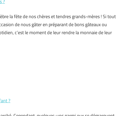
s ?
bre la fête de nos chères et tendres grands-mères ! Si tout
occasion de nous gâter en préparant de bons gâteaux ou
otidien, c’est le moment de leur rendre la monnaie de leur
fant ?
le marché. Cependant, quelques-uns parmi eux se démarquent